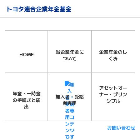
メインコンテンツに移動する
トヨタ連合企業年金基金
企業年金のし
当企業年金に
HOME
くみ
ついて
アセットオー
年金・一時金
ナー・プリン
加入者・受給
の手続きと届
シプル
者専用
出
お問い合わせ