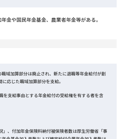
加年金や国民年金基金、農業者年金等がある。
金の職域加算部分は廃止され、新たに退職等年金給付が創
期間に応じた職域加算部分を支給。
退職を支給事由とする年金給付の受給権を有する者を含
概況」、付加年金保険料納付被保険者数は厚生労働省「事
厚生年金基金加入員数および確定給付企業年金加入者数は