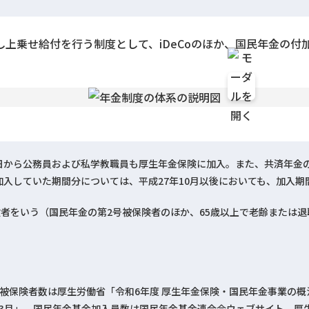
上乗せ給付を行う制度として、iDeCoのほか、国民年金の付
1日から公務員および私学教職員も厚生年金保険に加入。また、共済年
に加入していた期間分については、平成27年10月以後においても、加入
険者をいう（国民年金の第2号被保険者のほか、65歳以上で老齢または
被保険者数は厚生労働省「令和6年度 厚生年金保険・国民年金事業の
7年3月」、国民年金基金加入員数は国民年金基金連合会ウェブサイト、