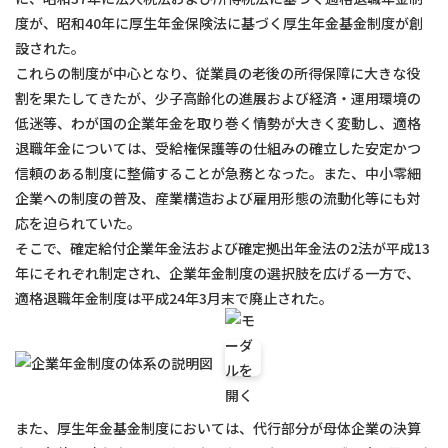
度が、昭和40年に厚生年金保険法に基づく厚生年金基金制度が創
設された。
これらの制度が中心となり、従業員の老後の所得保障に大きな役
割を果たしてきたが、少子高齢化の進展および経済・運用環境の
低迷等、わが国の企業年金を取り巻く情勢が大きく変動し、適格
退職年金については、受給権保護等の仕組みの確立した安定かつ
信頼のある制度に整備することが急務となった。また、中小零細
企業への制度の普及、産業構造および雇用形態の流動化等にも対
応を迫られていた。
そこで、確定給付企業年金法および確定拠出年金法の2法が平成13
年にそれぞれ制定され、企業年金制度の選択肢を広げる一方で、
適格退職年金制度は平成24年3月末で廃止された。
また、厚生年金基金制度においては、代行部分が母体企業の決算