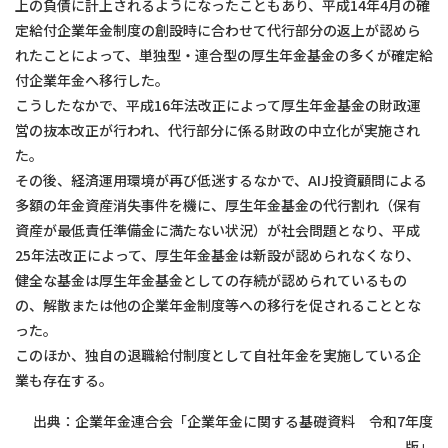
上の負債に計上されるようになったこともあり、平成14年4月の確
定給付企業年金制度の創設時に合わせて代行部分の返上が認めら
れたことによって、単独型・連合型の厚生年金基金の多くが確定給
付企業年金へ移行した。
こうしたなかで、平成16年法改正によって厚生年金基金の財政運
営の抜本改正が行われ、代行部分に係る財政の中立化が実施され
た。
その後、経済運用環境が再び低迷するなかで、AIJ投資顧問による
多額の年金資産消失事件を機に、厚生年金基金の代行割れ（保有
資産が最低責任準備金に満たない状況）が社会問題となり、平成
25年法改正によって、厚生年金基金は新設が認められなくなり、
健全な基金は厚生年金基金としての存続が認められているもの
の、解散または他の企業年金制度等への移行を促されることとな
った。
このほか、独自の退職給付制度として自社年金を実施している企
業も存在する。
出典：企業年金連合会「企業年金に関する基礎資料 令和7年度
版」