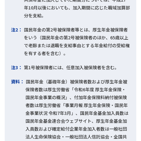
年10月以後においても、加入期間に応じた職域加算部
分を支給。
注2：
国民年金の第2号被保険者等とは、厚生年金被保険者
をいう（国民年金の第2号被保険者のほか、65歳以上
で老齢または退職を支給事由とする年金給付の受給権
を有する者を含む）。
注3：
第1号被保険者には、任意加入被保険者を含む。
資料：
国民年金（基礎年金）被保険者数および厚生年金被
保険者数は厚生労働省「令和6年度 厚生年金保険・
国民年金事業の概況」、付加年金保険料納付被保険
者数は厚生労働省「事業月報 厚生年金保険・国民年
金事業状況 令和7年3月」、国民年金基金加入員数は
国民年金基金連合会ウェブサイト、厚生年金基金加
入員数および確定給付企業年金加入者数は一般社団
法人生命保険協会・一般社団法人信託協会・全国共