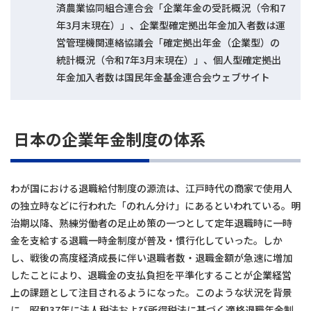
済農業協同組合連合会「企業年金の受託概況（令和7
年3月末現在）」、企業型確定拠出年金加入者数は運
営管理機関連絡協議会「確定拠出年金（企業型）の
統計概況（令和7年3月末現在）」、個人型確定拠出
年金加入者数は国民年金基金連合会ウェブサイト
日本の企業年金制度の体系
わが国における退職給付制度の源流は、江戸時代の商家で使用人
の独立時などに行われた「のれん分け」にあるといわれている。明
治期以降、熟練労働者の足止め策の一つとして定年退職時に一時
金を支給する退職一時金制度が普及・慣行化していった。しか
し、戦後の高度経済成長に伴い退職者数・退職金額が急速に増加
したことにより、退職金の支払負担を平準化することが企業経営
上の課題として注目されるようになった。このような状況を背景
に、昭和37年に法人税法および所得税法に基づく適格退職年金制